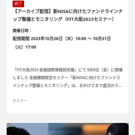
終了
【アーカイブ配信】新NISAに向けたファンドラインナ
ップ整備とモニタリング（FIT大阪2023セミナー）
開催日時：
配信期間 2023年10月26日（木）10:00 ～ 10月31日
（火）17:00
「FIT大阪2023 金融国際情報技術展」にて 9月8日（金）に開催
しました 金融機関限定セミナー「新NISAに向けたファンドラ
インナップ整備とモニタリング」は、おかげさまで盛況のうち
に終えることができました。 ご好評につき、10月26日（木）1
0:00 ~ 10月31日（火）17:00 の間、アーカイブ動画を配信いた
セミナー
します。 アーカイブ配信のご視聴には、お申込みが必要です。
このページからお申込みいただけます。ぜひご覧ください。
≪セミナー概要≫ 新NISAのスタートを控え、新規取り扱いフ
ァンドの検討など、ラインナップの再整備等を予定されている