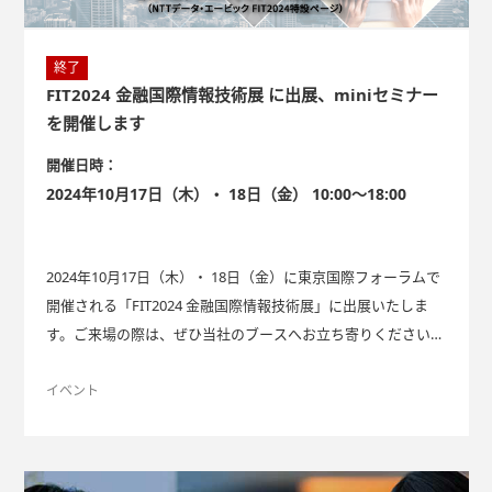
終了
FIT2024 金融国際情報技術展 に出展、miniセミナー
を開催します
開催日時：
2024年10月17日（木）・ 18日（金） 10:00～18:00
2024年10月17日（木）・ 18日（金）に東京国際フォーラムで
開催される「FIT2024 金融国際情報技術展」に出展いたしま
す。ご来場の際は、ぜひ当社のブースへお立ち寄りください。
また、10月18日（金）12時10分より、『投資信託における定
量分析結果の解釈および活用』と題しまして、miniセミナーを
イベント
開催します。 ブースの展示では、miniセミナーに関連した
『投信ラインナップ分析サービス』、LINEで金融情報をお届
けする『F＆Connect』の2つの新サービスをはじめ、重要情報