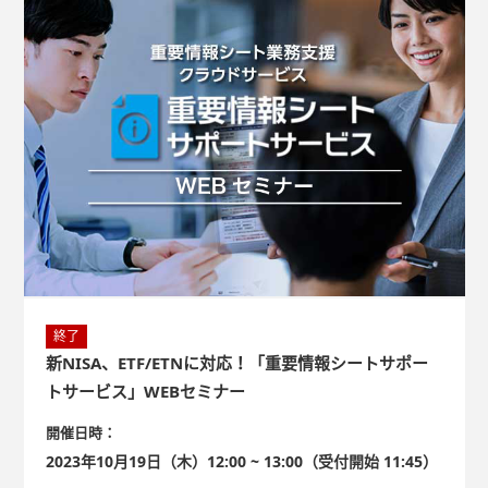
販売会社様も多いのではないでしょうか？取扱い本数を単純に
追加することは、新規取り扱い事務負担とその後の管理事務負
担、営業担当者の個別商品情報を把握する負担の増大に繋が
り、サービスの劣化が懸念されます。本セミナーでは、ファン
ドラインナップ整備の一助となるよう、以下についてご紹介し
ます。 営業戦略に応じたラインナップの過不足の検討方法 ト
ラックレコードを元にした商品性の分析方法 商品性からお客
さまへの訴求ポイントの組み立て方 一定期間ごとに運用状況
を追跡精査（モニタリング）することの必要性とその着目点
終了
新NISA、ETF/ETNに対応！「重要情報シートサポー
トサービス」WEBセミナー
開催日時：
2023年10月19日（木）12:00 ~ 13:00（受付開始 11:45）