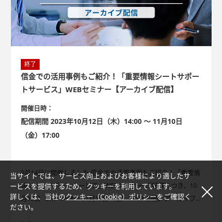
終了
信金での活用事例もご紹介！「重要情報シートサポー
トサービス」WEBセミナー【アーカイブ配信】
開催日時：
配信期間 2023年10月12日（木）14:00 ～ 11月10日
（金）17:00
9月14日に開催しました 信金での活用事例もご紹介！「重要情
当サイトでは、サービス向上およびお客様により適したサ
報シートサポートサービス」WEBセミナー ご好評につき、10
ービスを提供するため、クッキーを利用しています。
詳しくは、当社の
クッキー（Cookie）ポリシー
をご確認く
月12日（木）14:00 ~ 11月10日（金）17:00 の間、アーカイブ
ださい。
動画を配信いたします。 アーカイブ配信のご視聴には、お申