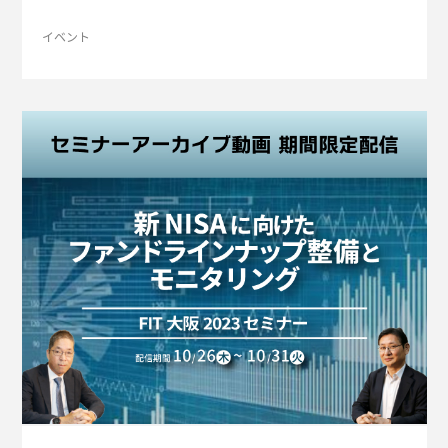
重要情報シートの情報収集・作成から配信管理までをサポート
するBPOサービス「重要情報シートサポートサービス」、重要
イベント
情報シートや目論見書などをSMSを活用して交付する「電子交
付サービス」、投信情報を金融機関様のサイトからお伝えする
ASPサービス「Web Asset Manager」などについての展示を予
定しております。