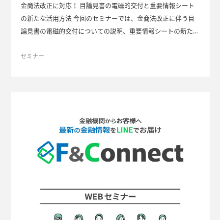
金商法改正に対応！ 目論見書の電磁的交付と重要情報シート
の新たな活用方法 今回のセミナーでは、金商法改正に伴う目
論見書の電磁的交付についての説明、重要情報シートの新たな
活用方法のご提案とともに、「重要情報シートPlus」サービス
の特長をお伝えします。 「重要情報シートPlus」サービス NT
セミナー
Tデータ・エービックの「重要情報シートサポートサービ
ス」 は、2021年の提供開始から、すでに約90社の金融機関で
ご利用いただいております。 このたび、「重要情報シートPlu
s」として以下の3つの要素を新たに追加（Plus）し、ご好評い
ただいているサービスがさらに進化しました。 Plusされた3つ
のポイント 商品説明の完結性向上 リスク・リターン情報の充
実 視認性の大幅な向上