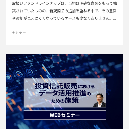
取扱いファンドラインナップは、当初は明確な意図をもって構
築されていたものの、新規商品の追加を重ねる中で、その意図
や役割が見えにくくなっているケースも少なくありません。
また、分配金水準や値動き、話題性といった観点で取扱いファ
ンドを新規に採用したため、ファンド数が増加し、営業担当者
セミナー
の理解不足、事務負担の増大といった課題が生じる可能性もあ
ります。 これらの課題を解消するため、どのような観点でラ
インナップ整備すれば良いのか？本セミナーでは、そのための
実務上の勘所を整理します。