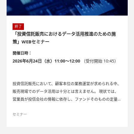
終了
「投資信託販売におけるデータ活用推進のための施
策」WEBセミナー
開催日時：
2026年6月24日（水）11:00～12:00
（受付開始 10:45）
投資信託販売において、顧客本位の業務運営が求められる中、
販売現場でのデータ活用は十分とは言えません。 現状では、
営業員が投信会社の情報に依存し、ファンドそのものの定量分
析が不十分なケースが多いと思われます。 本セミナーでは、
こうした課題を解決し、販売力と顧客満足度を高めるための具
セミナー
体的な施策を提案します。