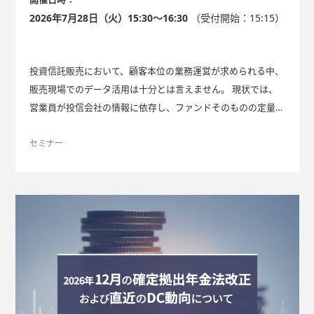
2026年7月28日（火）15:30～16:30
（受付開始：15:15）
投資信託販売において、顧客本位の業務運営が求められる中、
販売現場でのデータ活用は十分とは言えません。 現状では、
営業員が投信会社の情報に依存し、ファンドそのものの定量分
析が不十分なケースが多いと思われます。 本セミナーでは、
こうした課題を解決し、販売力と顧客満足度を高めるための具
セミナー
体的な施策を提案します。