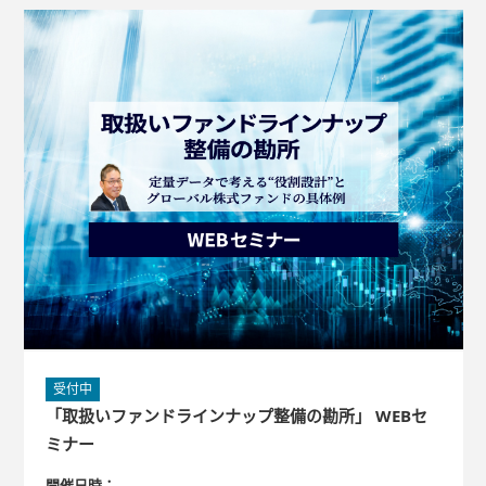
ご利用いただいております。 このたび、「重要情報シートPlu
s」として以下の3つの要素を新たに追加（Plus）し、ご好評い
ただいているサービスがさらに進化しました。 Plusされた3つ
のポイント 商品説明の完結性向上 リスク・リターン情報の充
実 視認性の大幅な向上
受付中
「取扱いファンドラインナップ整備の勘所」 WEBセ
ミナー
開催日時：