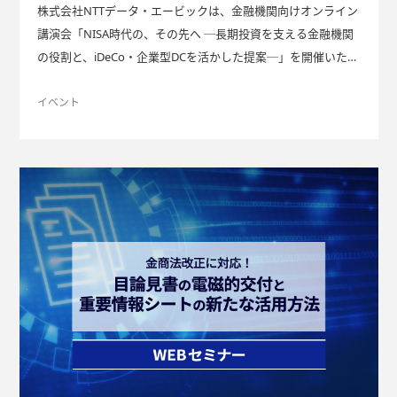
株式会社NTTデータ・エービックは、金融機関向けオンライン
講演会「NISA時代の、その先へ ─長期投資を支える金融機関
の役割と、iDeCo・企業型DCを活かした提案─」を開催いたし
ます。 新NISA制度をきっかけに、資産形成への関心が広がっ
ています。顧客の長期的な資産形成を支える金融機関には、NI
イベント
SAと企業型DC・iDeCoの目的や役割を踏まえ、属性やライフ
プランに応じた提案を行うことが求められています。 本講演
では、その考え方をはじめ、DCの活用方法や出口戦略、情報
提供・サポートのあり方について、ファイナンシャル・ジャー
ナリストの竹川美奈子氏に解説していただきます。