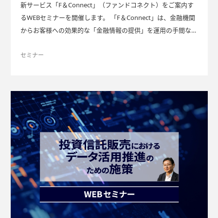
新サービス「F＆Connect」（ファンドコネクト）をご案内す
るWEBセミナーを開催します。 「F＆Connect」は、金融機関
からお客様への効果的な「金融情報の提供」を運用の手間なく
実現する、LINEを活用した情報配信サービスです。 本サービ
スの詳細はこちらをご覧ください。 F＆Connect（ファンド
セミナー
コネクト）