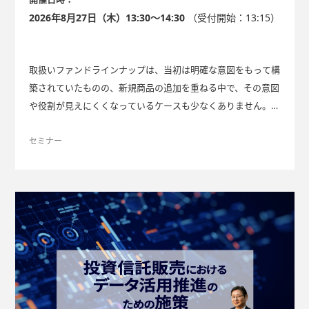
2026年8月27日（木）13:30～14:30
（受付開始：13:15）
取扱いファンドラインナップは、当初は明確な意図をもって構
築されていたものの、新規商品の追加を重ねる中で、その意図
や役割が見えにくくなっているケースも少なくありません。
また、分配金水準や値動き、話題性といった観点で取扱いファ
ンドを新規に採用したため、ファンド数が増加し、営業担当者
セミナー
の理解不足、事務負担の増大といった課題が生じる可能性もあ
ります。 これらの課題を解消するため、どのような観点でラ
インナップ整備すれば良いのか？本セミナーでは、そのための
実務上の勘所を整理します。