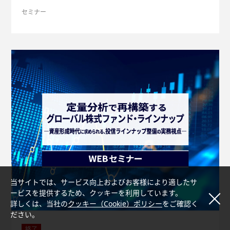
Plus」サービスの特長をお伝えします。 「重要情報シートPlu
セミナー
s」サービス NTTデータ・エービックの「重要情報シートサポ
ートサービス」 は、2021年の提供開始から、すでに約90社の
金融機関でご利用いただいております。 このたび、「重要情
報シートPlus」として以下の3つの要素を新たに追加（Plus）
し、ご好評いただいているサービスがさらに進化しました。 Pl
usされた3つのポイント 商品説明の完結性向上 リスク・リター
ン情報の充実 視認性の大幅な向上
当サイトでは、サービス向上およびお客様により適したサ
ービスを提供するため、クッキーを利用しています。
詳しくは、当社の
クッキー（Cookie）ポリシー
をご確認く
ださい。
終了