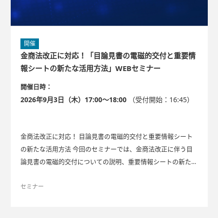
開催
金商法改正に対応！「目論見書の電磁的交付と重要情
報シートの新たな活用方法」WEBセミナー
開催日時：
2026年9月3日（木）17:00～18:00
（受付開始：16:45）
金商法改正に対応！ 目論見書の電磁的交付と重要情報シート
の新たな活用方法 今回のセミナーでは、金商法改正に伴う目
論見書の電磁的交付についての説明、重要情報シートの新たな
活用方法のご提案とともに、「重要情報シートPlus」サービス
の特長をお伝えします。 「重要情報シートPlus」サービス NT
セミナー
Tデータ・エービックの「重要情報シートサポートサービ
ス」 は、2021年の提供開始から、すでに約90社の金融機関で