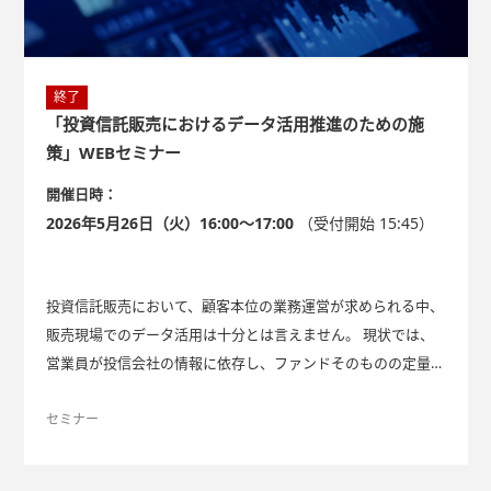
終了
「投資信託販売におけるデータ活用推進のための施
策」WEBセミナー
開催日時：
2026年5月26日（火）16:00～17:00
（受付開始 15:45）
投資信託販売において、顧客本位の業務運営が求められる中、
販売現場でのデータ活用は十分とは言えません。 現状では、
営業員が投信会社の情報に依存し、ファンドそのものの定量分
析が不十分なケースが多いと思われます。 本セミナーでは、
こうした課題を解決し、販売力と顧客満足度を高めるための具
セミナー
体的な施策を提案します。