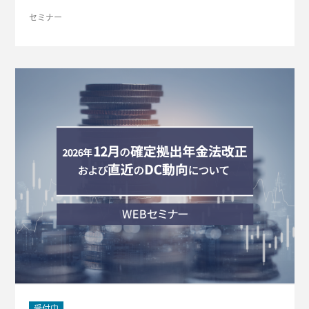
こうした課題を解決し、販売力と顧客満足度を高めるための具
セミナー
体的な施策を提案します。
受付中