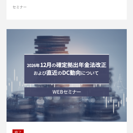
の特長をお伝えします。 「重要情報シートPlus」サービス NT
セミナー
Tデータ・エービックの「重要情報シートサポートサービ
ス」 は、2021年の提供開始から、すでに約90社の金融機関で
ご利用いただいております。 このたび、「重要情報シートPlu
s」として以下の3つの要素を新たに追加（Plus）し、ご好評い
ただいているサービスがさらに進化しました。 Plusされた3つ
のポイント 商品説明の完結性向上 リスク・リターン情報の充
実 視認性の大幅な向上
終了