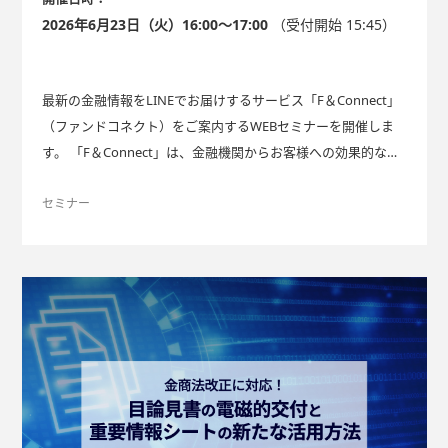
2026年6月23日（火）16:00～17:00
（受付開始 15:45）
最新の金融情報をLINEでお届けするサービス「F＆Connect」
（ファンドコネクト）をご案内するWEBセミナーを開催しま
す。 「F＆Connect」は、金融機関からお客様への効果的な
「金融情報の提供」を運用の手間なく実現する、LINEを活用
した情報配信サービスです。 本サービスの詳細はこちらをご
セミナー
覧ください。 F＆Connect（ファンドコネクト）