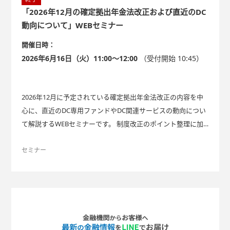
「2026年12月の確定拠出年金法改正および直近のDC
動向について」WEBセミナー
開催日時：
2026年6月16日（火）11:00～12:00
（受付開始 10:45）
2026年12月に予定されている確定拠出年金法改正の内容を中
心に、直近のDC専用ファンドやDC関連サービスの動向につい
て解説するWEBセミナーです。 制度改正のポイント整理に加
え、運営管理機関におけるサービス導入事例やAI活用の現状を
紹介し、今後の実務検討に役立つ情報をご提供します。
セミナー