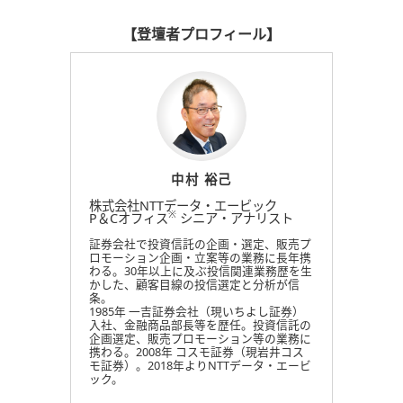
【登壇者プロフィール】
中村 裕己
株式会社NTTデータ・エービック
※
P＆Cオフィス
シニア・アナリスト
証券会社で投資信託の企画・選定、販売プ
ロモーション企画・立案等の業務に長年携
わる。30年以上に及ぶ投信関連業務歴を生
かした、顧客目線の投信選定と分析が信
条。
1985年 一吉証券会社（現いちよし証券）
入社、金融商品部長等を歴任。投資信託の
企画選定、販売プロモーション等の業務に
携わる。2008年 コスモ証券（現岩井コス
モ証券）。2018年よりNTTデータ・エービ
ック。