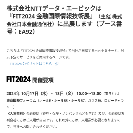
株式会社NTTデータ・エービックは
『FIT2024 金融国際情報技術展』
（主催 株式
に出展します（ブース番
会社日本金融通信社）
号：
EA92
）
こちらは『FIT2024 金融国際情報技術展』で当社が開催するminiセミナーと、展
示予定のサービスをご案内するページです。
FIT2024 公式サイトはこちら
開催要項
2024年 10月17日（木）・ 18日（金） 10:00～18:00
（両日とも）
東京国際フォーラム
（ホールE・ホールB5・ホールB7、ガラス棟、ロビーギャラ
リー）
《入場無料》
金融機関（証券・保険・ノンバンクなども含む）及び、金融機関系
列会社の方はご入場が自由です。それ以外の方は、入場券が必要となりますの
で、当社へお問い合わせください。