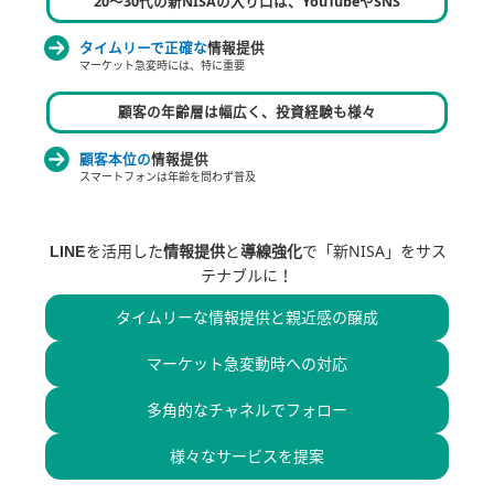
20～30代の新NISAの入り口は、YouTubeやSNS
タイムリーで正確な
情報提供
マーケット急変時には、特に重要
顧客の年齢層は幅広く、投資経験も様々
顧客本位の
情報提供
スマートフォンは年齢を問わず普及
を活用した
情報提供
と
導線強化
で「新NISA」をサス
LINE
テナブルに！
タイムリーな情報提供と親近感の醸成
マーケット急変動時への対応
多角的なチャネルでフォロー
様々なサービスを提案