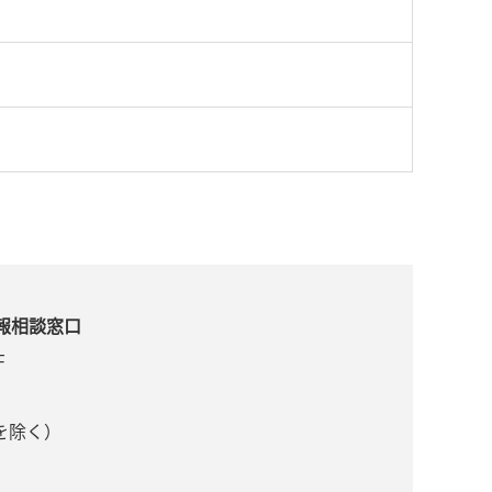
報相談窓口
F
日を除く）