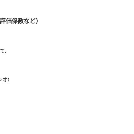
絡（評価係数など）
して、
シオ）