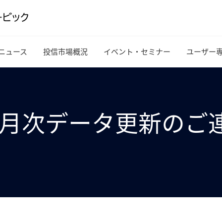
ニュース
投信市場概況
イベント・セミナー
ユーザー
or 4月 月次データ更新
）