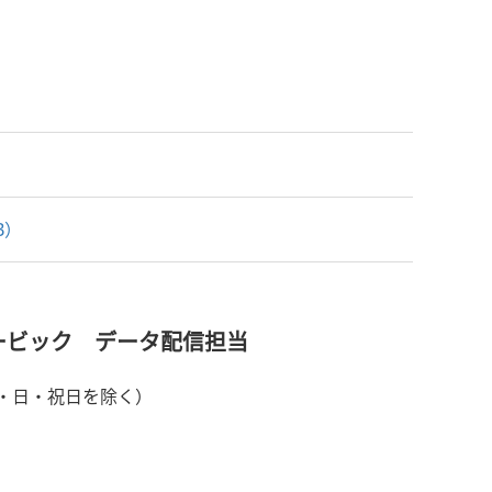
B）
ービック データ配信担当
土・日・祝日を除く）