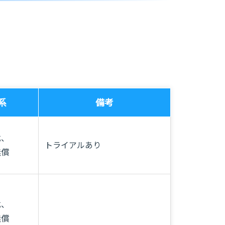
系
備考
式、
トライアルあり
無償
式、
無償