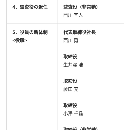
4．監査役の退任
監査役（非常勤）
西川 宜人
5．役員の新体制
代表取締役社長
<役職>
西川 勇
取締役
生井澤 浩
取締役
藤田 充
取締役
小澤 千晶
取締役（非常勤）