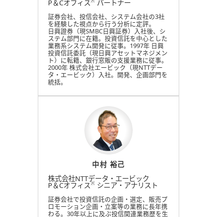
※
P＆Cオフィス
パートナー
証券会社、投信会社、システム会社の3社
を経験した視点から行う分析に定評。
日興證券（現SMBC日興証券）入社後、シ
ステム部門に在籍。投資信託を中心とした
業務系システム開発に従事。1997年 日興
投資信託委託（現日興アセットマネジメン
ト）に転籍、銀行窓販の支援業務に従事。
2000年 株式会社エービック（現NTTデー
タ・エービック）入社。開発、企画部門を
統括。
中村 裕己
株式会社NTTデータ・エービック
※
P＆Cオフィス
シニア・アナリスト
証券会社で投資信託の企画・選定、販売プ
ロモーション企画・立案等の業務に長年携
わる。30年以上に及ぶ投信関連業務歴を生