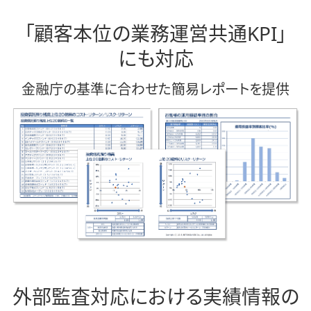
「顧客本位の業務運営
共通KPI」
にも対応
金融庁の基準に合わせた
簡易
レポート
を提供
外部監査対応における
実績
情報
の