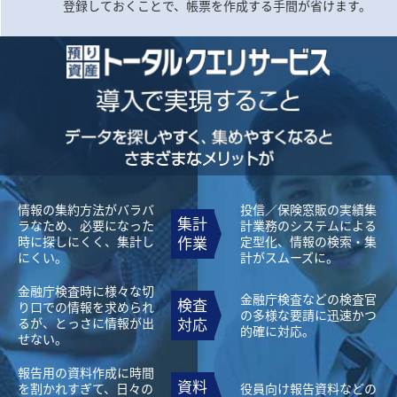
登録しておくことで、帳票を作成する手間が省けます。
情報の集約方法がバラバ
投信／保険窓販の実績集
集計
ラなため、必要になった
計業務のシステムによる
時に探しにくく、集計し
作業
定型化、情報の検索・集
にくい。
計がスムーズに。
金融庁検査時に様々な切
金融庁検査などの検査官
検査
り口での情報を求められ
の多様な要請に迅速かつ
るが、とっさに情報が出
対応
的確に対応。
せない。
報告用の資料作成に時間
資料
を割かれすぎて、日々の
役員向け報告資料などの