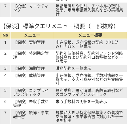
7
【投信】マーケティ
年齢階層別や性別、チャネルの取引、
ング
残高、定時定額購入契約などの実績集
計
【保険】標準クエリメニュー概要
（一部抜粋）
No
メニュー
メニュー概要
1
【保険】契約管理
申込情報、成立情報の契約（申し込
み）内容を一覧表示
2
【保険】特別勘定管
契約別時価残高、契約別ファンド別時
理
価残高および契約別口数移動などを一
覧表示
3
【保険】満期管理
満期契約を一覧表示
4
【保険】成績管理
申込情報、成立情報、手数料情報を一
覧表示、支店別商品別などの各実績集
計
5
【保険】コンプライ
短期乗換、短期消滅、高齢者取引など
アンスチェック
のコンプライアンスチェック
6
【保険】未収手数料
未収手数料の明細を一覧表示
管理
7
【保険】帳簿・事業
規模が大きい特定保険募集人の義務で
報告書
ある帳簿・事業報告書に対応したデー
タを抽出