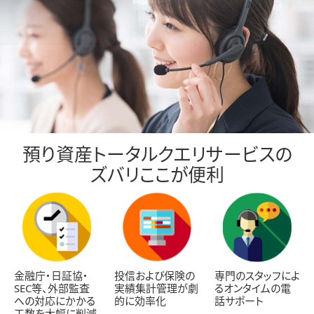
預り資産トータル
クエリ
サービス
の
ズバリ
ここが便利
金融庁・日証協・
投信および保険の
専門のスタッフによ
SEC等、外部監査
実績集計管理が劇
るオンタイムの電
への対応にかかる
的に効率化
話サポート
工数を大幅に削減