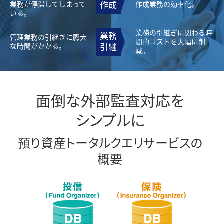
業務が停滞してしまって
作成
作成業務の効率化。
いる。
業務の引継ぎに関わる時
業務
管理業務の引継ぎに膨大
間的コストを大幅に削
な時間がかかる。
引継
減。
面倒な外部監査
対応
を
シンプルに
預り資産トータルクエリ
サービス
の
概要