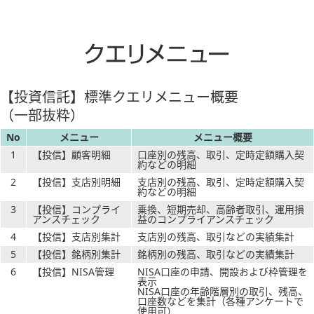
【投資信託】標準クエリメニュー概要
（一部抜粋）
No
メニュー
メニュー概要
1
【投信】顧客明細
口座別の残高、取引、定時定額購入契
約などの明細
2
【投信】支店別明細
支店別の残高、取引、定時定額購入契
約などの明細
3
【投信】コンプライ
乗換、短期売却、高齢者取引、運用損
アンスチェック
益のコンプライアンスチェック
4
【投信】支店別集計
支店別の残高、取引などの実績集計
5
【投信】銘柄別集計
銘柄別の残高、取引などの実績集計
6
【投信】NISA管理
NISA口座の申請、開設および枠管理を
表示
NISA口座の年齢階層別の取引、残高、
口座数などを集計（各種アンケートで
使用可）